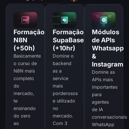
Formação
Formação
Módulos
N8N
SupaBase
de APIs
(+50h)
(+10hr)
Whatsapp
&
Basicamente
Domine o
o curso de
backend
Instagram
N8N mais
as a
Domine as
completo
service
APIs mais
do
mais
importantes
mercado,
porderosos
para
te
e utilizado
agentes
ensinando
no
de IA
do zero
mercado.
conversacionais
ao
Com 3
WhatsApp