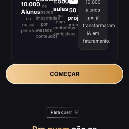
1.500
10.000
10.000
de
aulas
50
alunos
Alunos
pessoas
na
projetos
que já
impactadas
na
com
por
nossa
práticos
transformaram
conteúdos
nossos
plataforma
IA em
exclusivos
conteúdos
faturamento.
COMEÇAR
Para quem