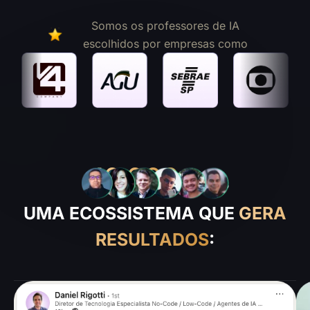
Somos os professores de IA
escolhidos por empresas como
10.000
+
alunos
UMA ECOSSISTEMA QUE
GERA
RESULTADOS
: