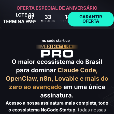
OFERTA ESPECIAL DE ANIVERSÁRIO
LOTE 02
07
33
16
GARANTIR
OFERTA
TERMINA EM:
HORAS
MINUTOS
SEGUNDOS
O maior ecossistema do Brasil
para dominar
Claude Code,
OpenClaw, n8n, Lovable e mais do
zero ao avançado
em uma única
assinatura.
Acesso a nossa assinatura mais completa, todo
o ecossistema NoCode Startup
, todas nossas