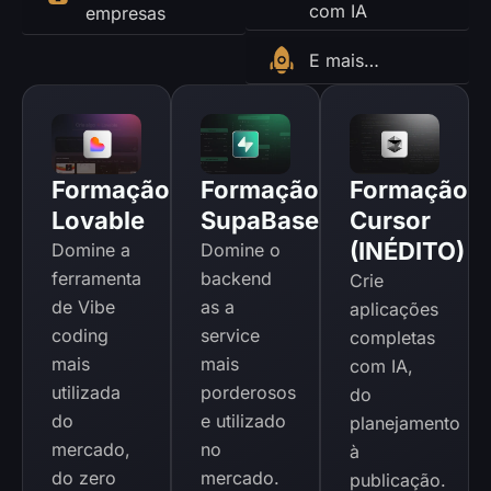
com IA
empresas
E mais…
Formação
Formação
Formação
Lovable
SupaBase
Cursor
(INÉDITO)
Domine a
Domine o
ferramenta
backend
Crie
de Vibe
as a
aplicações
coding
service
completas
mais
mais
com IA,
utilizada
porderosos
do
do
e utilizado
planejamento
mercado,
no
à
do zero
mercado.
publicação.