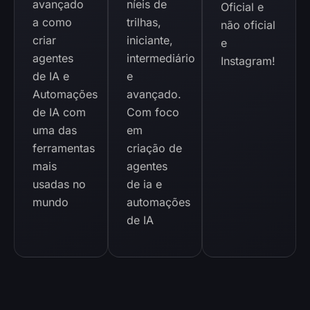
avançado
níeis de
Oficial e
a como
trilhas,
não oficial
criar
iniciante,
e
agentes
intermediário
Instagram!
de IA e
e
Automações
avançado.
de IA com
Com foco
uma das
em
ferramentas
criação de
mais
agentes
usadas no
de ia e
mundo
automações
de IA