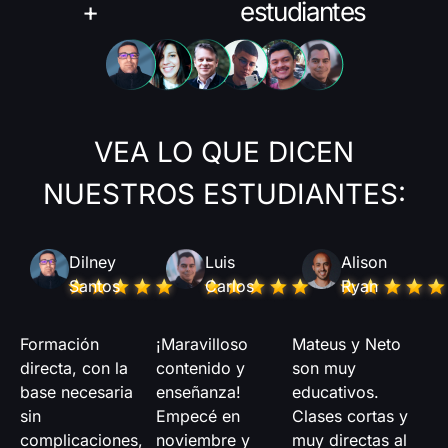
10.000
+
estudiantes
VEA LO QUE DICEN
NUESTROS ESTUDIANTES:
Dilney
Luis
Alison
Santos
Carlos
Ryan
Formación
¡Maravilloso
Mateus y Neto
directa, con la
contenido y
son muy
base necesaria
enseñanza!
educativos.
sin
Empecé en
Clases cortas y
complicaciones,
noviembre y
muy directas al