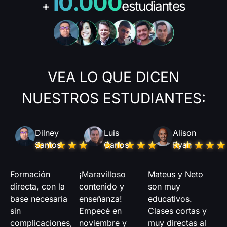
10.000
+
estudiantes
VEA LO QUE DICEN
NUESTROS ESTUDIANTES:
Dilney
Luis
Alison
Santos
Carlos
Ryan
Formación
¡Maravilloso
Mateus y Neto
directa, con la
contenido y
son muy
base necesaria
enseñanza!
educativos.
sin
Empecé en
Clases cortas y
complicaciones,
noviembre y
muy directas al