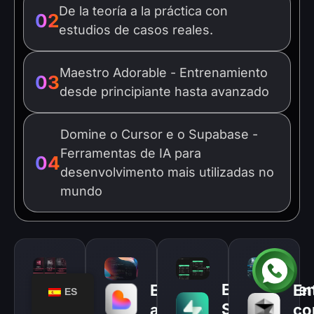
De la teoría a la práctica con
02
estudios de casos reales.
Maestro Adorable - Entrenamiento
03
desde principiante hasta avanzado
Domine o Cursor e o Supabase -
Ferramentas de IA para
04
desenvolvimento mais utilizadas no
mundo
Entrenamie
Entrenamiento
En
Entrenamiento
ES
SupaBase
N8N (+50h)
co
adorable