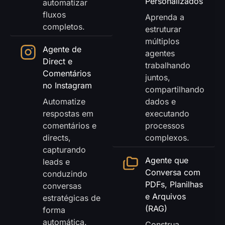
Personalizados
automatizar
fluxos
Aprenda a
completos.
estruturar
múltiplos
Agente de
agentes
Direct e
trabalhando
Comentários
juntos,
no Instagram
compartilhando
Automatize
dados e
respostas em
executando
comentários e
processos
directs,
complexos.
capturando
Agente que
leads e
Conversa com
conduzindo
PDFs, Planilhas
conversas
e Arquivos
estratégicas de
(RAG)
forma
automática.
Construa