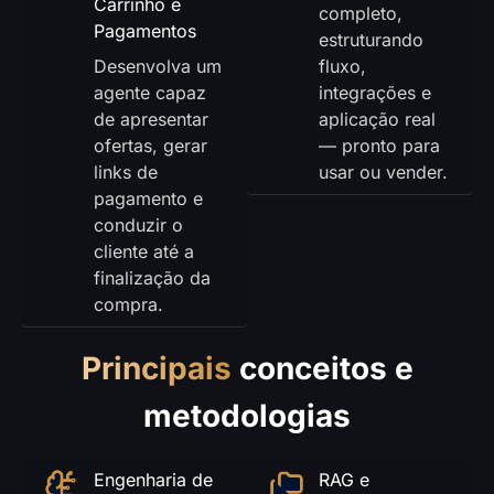
Carrinho e
completo,
Pagamentos
estruturando
Desenvolva um
fluxo,
agente capaz
integrações e
de apresentar
aplicação real
ofertas, gerar
— pronto para
links de
usar ou vender.
pagamento e
conduzir o
cliente até a
finalização da
compra.
Principais
conceitos e
metodologias
Engenharia de
RAG e