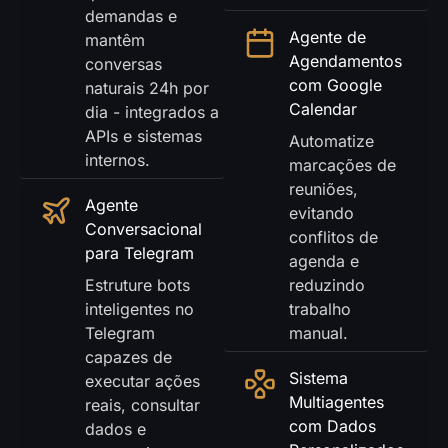
demandas e
Agente de
mantêm
Agendamentos
conversas
com Google
naturais 24h por
Calendar
dia - integrados a
APIs e sistemas
Automatize
DESCUENTO DE GARANTÍA
internos.
marcações de
reuniões,
Agente
evitando
Conversacional
conflitos de
para Telegram
agenda e
Estruture bots
reduzindo
inteligentes no
trabalho
Telegram
manual.
capazes de
Sistema
executar ações
Multiagentes
reais, consultar
com Dados
dados e