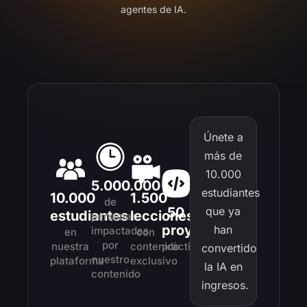
agentes de IA.
Únete a
más de
10.000
5.000.000
estudiantes
10.000
1.500
de
50
que ya
estudiantes
lecciones
personas
proyectos
han
impactadas
en
con
por
nuestra
contenido
práctico
convertido
nuestro
plataforma
exclusivo
la IA en
contenido
ingresos.