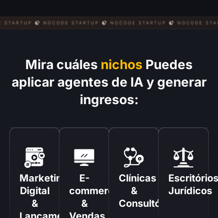
Mira cuáles
nichos
Puedes
aplicar agentes de IA y generar
ingresos:
Marketing
E-
Clínicas
Escritório
Digital
commerce
&
Jurídicos
&
&
Consultórios
Lançamentos
Vendas