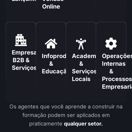
Online
Empresas
Infoprodutores
Academias
Operaçõe
B2B &
&
&
Internas
Serviços
Educação
Serviços
&
Locais
Processos
Empresari
Os agentes que você aprende a construir na
formação podem ser aplicados em
praticamente
qualquer setor.