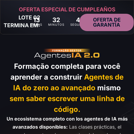
OFERTA ESPECIAL DE CUMPLEAÑOS
LOTE 02
13
32
46
OFERTA DE
GARANTÍA
TERMINA EM:
HORAS
MINUTOS
SEGUNDOS
Formação completa para você
aprender a construir
Agentes de
IA do zero ao avançado
mismo
sem saber escrever uma linha de
código.
Un ecosistema completo con los agentes de IA más
avanzados disponibles:
Las clases prácticas, el