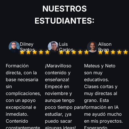
NUESTROS
ESTUDIANTES:
Dilney
Luis
Alison
Santos
Carlos
Ryan
Formación
¡Maravilloso
Mateus y Neto
directa, con la
contenido y
son muy
base necesaria
enseñanza!
educativos.
sin
Empecé en
Clases cortas y
complicaciones,
noviembre y
muy directas al
con un apoyo
aunque tengo
grano. Esta
excepcional e
poco tiempo para
formación en IA
inmediato.
estudiar, ¡ya
me ayudó mucho
Contenido
puedo sacar
en mis proyectos.
constantemente
algunas ideas!
Esperando