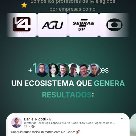
Somos los profesores de IA elegidos
por empresas como
10.000
+
estudiantes
UN ECOSISTEMA QUE
GENERA
RESULTADOS
: