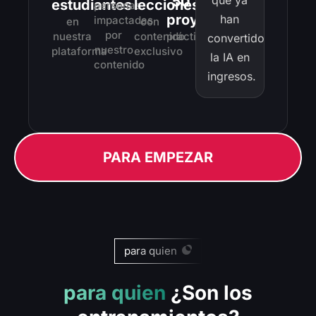
50
que ya
estudiantes
lecciones
personas
proyectos
han
impactadas
en
con
por
nuestra
contenido
práctico
convertido
nuestro
plataforma
exclusivo
la IA en
contenido
ingresos.
PARA EMPEZAR
para quien
para quien
¿Son los