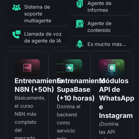
Agente de
Sistema de
informes
soporte
multiagente
Agente de
contenido
Llamada de voz
de agente de IA
Es mucho más...
Entrenamiento
Entrenamiento
Módulos
N8N (+50h)
SupaBase
API de
(+10 horas)
WhatsApp
Básicamente,
el curso
e
Domina el
N8N más
backend
Instagram
completo
como
¡Domina
del
servicio
las API
mercado,
más