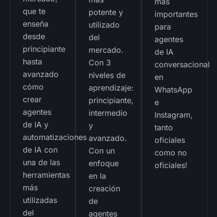
más
que te
potente y
importantes
enseña
utilizado
para
desde
del
agentes
principiante
mercado.
de IA
hasta
Con 3
conversacional
avanzado
niveles de
en
cómo
aprendizaje:
WhatsApp
crear
principiante,
e
agentes
intermedio
Instagram,
de IA y
y
tanto
automatizaciones
avanzado.
oficiales
de IA con
Con un
como no
una de las
enfoque
oficiales!
herramientas
en la
más
creación
utilizadas
de
del
agentes