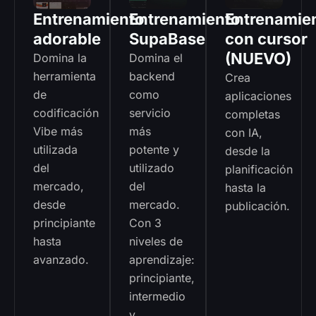
Entrenamiento
Entrenamiento
Entrenamie
adorable
SupaBase
con cursor
(NUEVO)
Domina la
Domina el
herramienta
backend
Crea
de
como
aplicaciones
codificación
servicio
completas
Vibe más
más
con IA,
utilizada
potente y
desde la
del
utilizado
planificación
mercado,
del
hasta la
desde
mercado.
publicación.
principiante
Con 3
hasta
niveles de
avanzado.
aprendizaje:
principiante,
intermedio
y