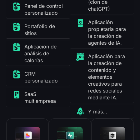
(clon de
Panel de control
chatGPT)
personalizado
Aplicación
Portafolio de
propietaria para
sitios
la creación de
agentes de IA.
Aplicación de
análisis de
Aplicación para
calorías
la creación de
contenido y
CRM
elementos
personalizado
creativos para
redes sociales
SaaS
mediante IA.
multiempresa
Y más…