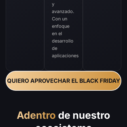
y
avanzado.
Con un
enfoque
en el
desarrollo
de
aplicaciones
QUIERO APROVECHAR EL BLACK FRIDAY
Adentro
de nuestro