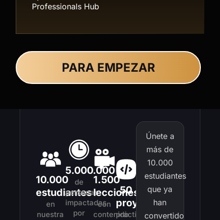
Professionals Hub
PARA EMPEZAR
Únete a
más de
10.000
5.000.000
estudiantes
10.000
1.500
de
50
que ya
estudiantes
lecciones
personas
proyectos
han
impactadas
en
con
por
nuestra
contenido
práctico
convertido