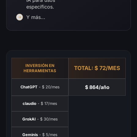
específicos.
Y más...
INVERSIÓN EN
TOTAL: $ 72/MES
HERRAMIENTAS
$ 864/año
ChatGPT
- $ 20/mes
claudio
- $ 17/mes
GrokAI
- $ 30/mes
Geminis
- $ 5/mes