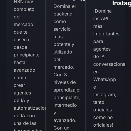
N8N más
Insta
Domina el
completo
¡Domina
backend
del
las API
como
mercado,
más
servicio
que te
importantes
más
enseña
para
potente y
desde
agentes
utilizado
principiante
de IA
del
hasta
conversacional
mercado.
avanzado
en
Con 3
cómo
WhatsApp
niveles de
crear
e
aprendizaje:
agentes
Instagram,
principiante,
de IA y
tanto
intermedio
automatizaciones
oficiales
y
de IA con
como no
avanzado.
una de las
oficiales!
Con un
herramientas