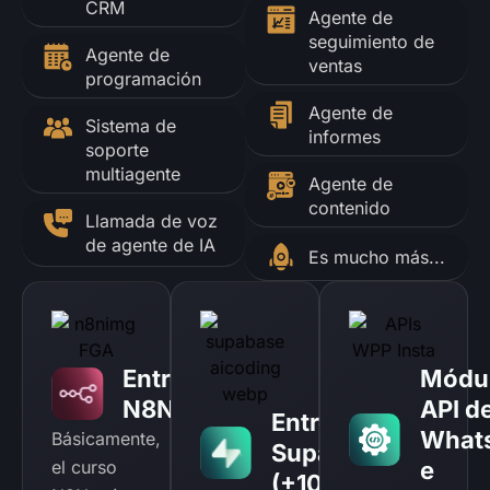
CRM
Agente de
seguimiento de
Agente de
ventas
programación
Agente de
Sistema de
informes
soporte
multiagente
Agente de
contenido
Llamada de voz
de agente de IA
Es mucho más...
Entrenamiento
Módu
N8N (+50h)
API d
Entrenamiento
What
Básicamente,
SupaBase
el curso
e
(+10 horas)