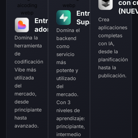
con c
(NUE
Entrenamiento
Crea
Entrenamiento
SupaBase
aplicaciones
adorable
Domina el
completas
Domina la
backend
con IA,
herramienta
como
desde la
de
servicio
planificación
codificación
más
hasta la
Vibe más
potente y
publicación.
utilizada
utilizado
del
del
mercado,
mercado.
desde
Con 3
principiante
niveles de
hasta
aprendizaje:
avanzado.
principiante,
intermedio