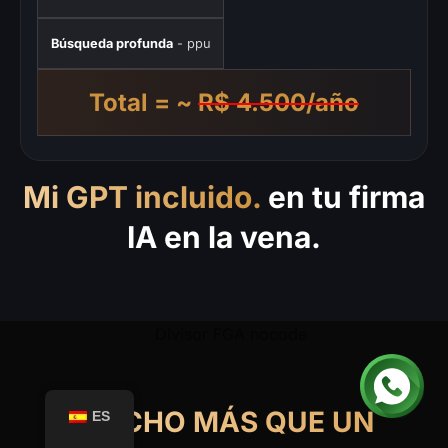
Búsqueda profunda
- ppu
Total = ~
R$ 4.500/año
Mi GPT incluido.
en tu firma
IA en la vena.
MUCHO MÁS QUE UN
ES