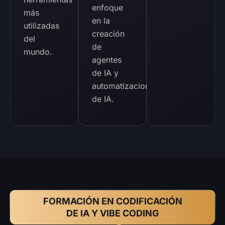
enfoque
más
en la
utilizadas
creación
del
de
mundo.
agentes
de IA y
automatizaciones
de IA.
FORMACIÓN EN CODIFICACIÓN
DE IA Y VIBE CODING