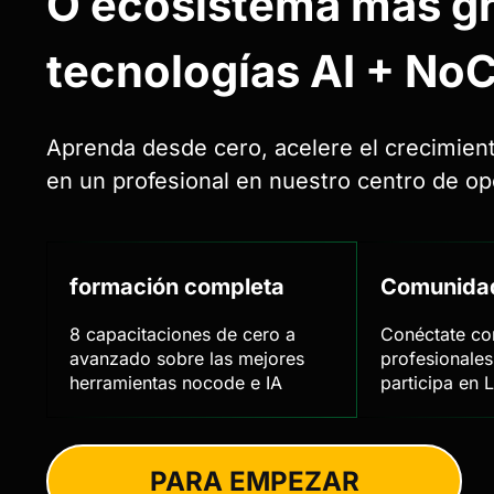
O
ecosistema más g
tecnologías AI + NoC
Aprenda desde cero, acelere el crecimien
en un profesional en nuestro centro de o
formación completa
Comunida
8 capacitaciones de cero a
Conéctate co
avanzado sobre las mejores
profesionale
herramientas nocode e IA
participa en 
PARA EMPEZAR