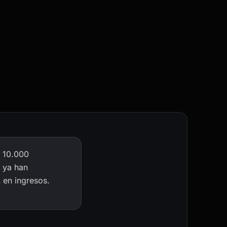
 10.000
 ya han
A en ingresos.