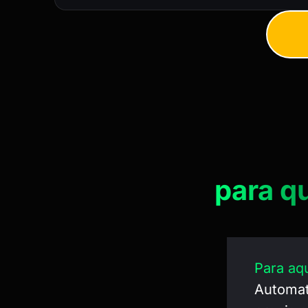
para q
Para aqu
Automat