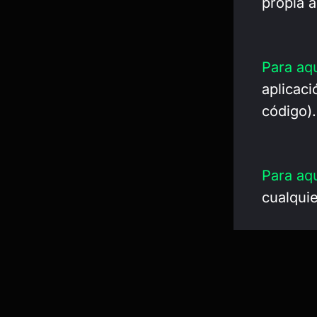
propia a
Para aq
aplicac
código).
Para aq
cualqui