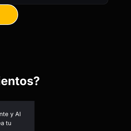
ientos?
te y AI
a tu