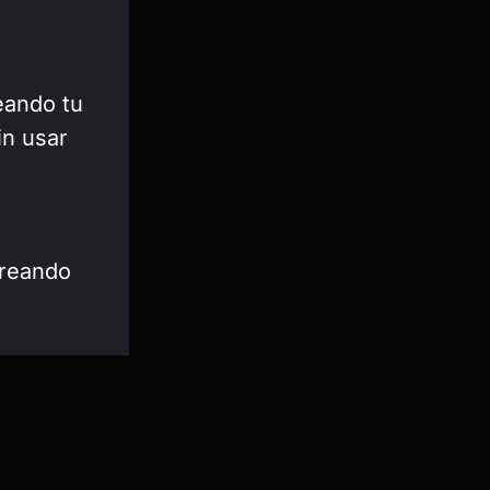
eando tu
in usar
reando