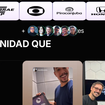
10.000
+
estudiantes
NIDAD QUE
GENERA R