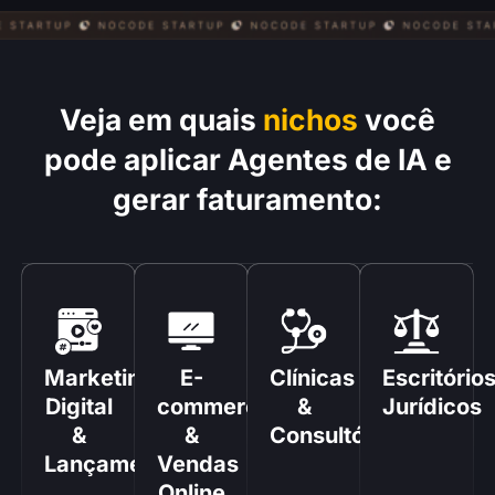
Veja em quais
nichos
você
pode aplicar Agentes de IA e
gerar faturamento:
Marketing
E-
Clínicas
Escritório
Digital
commerce
&
Jurídicos
&
&
Consultórios
Lançamentos
Vendas
Online