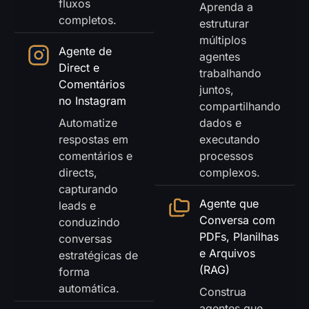
fluxos
Aprenda a
completos.
estruturar
múltiplos
Agente de
agentes
Direct e
trabalhando
Comentários
juntos,
no Instagram
compartilhando
Automatize
dados e
respostas em
executando
comentários e
processos
directs,
complexos.
capturando
Agente que
leads e
Conversa com
conduzindo
PDFs, Planilhas
conversas
e Arquivos
estratégicas de
(RAG)
forma
automática.
Construa
agentes que