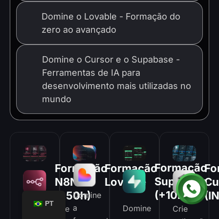
Domine o Lovable - Formação do
03
zero ao avançado
Domine o Cursor e o Supabase -
Ferramentas de IA para
04
desenvolvimento mais utilizadas no
mundo
Formação
Formação
Fo
Formação
SupaBase
N8N
Cu
Lovable
(+10hr)
(+50h)
(I
Domine
PT
a
Domine
Basicamente
Crie