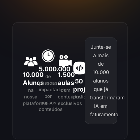
Junte-se
a mais
de
5.000.000
10.000
10.000
1.500
de
50
alunos
Alunos
aulas
pessoas
projetos
que já
impactadas
na
com
por
nossa
conteúdos
práticos
transformaram
nossos
plataforma
exclusivos
IA em
conteúdos
faturamento.