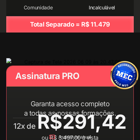
Comunidade
Incalculável
Total Separado = R$ 11.479
Assinatura PRO
Garanta acesso completo
a todas as nossas formações.
R$291,42
12x de
Assinatura anual
ou R$ 3.497,00 à vista