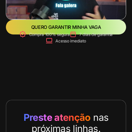
QUERO GARANTIR MINHA VAGA
Compra 100% segura
7 dias de garantia
Acesso imediato
Preste atenção
nas
próximas linhas.