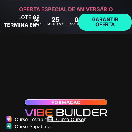
OFERTA ESPECIAL DE ANIVERSÁRIO
LOTE 02
14
25
07
GARANTIR
OFERTA
TERMINA EM:
HORAS
MINUTOS
SEGUNDOS
Curso Lovable
Curso Cursor
Curso Supabase