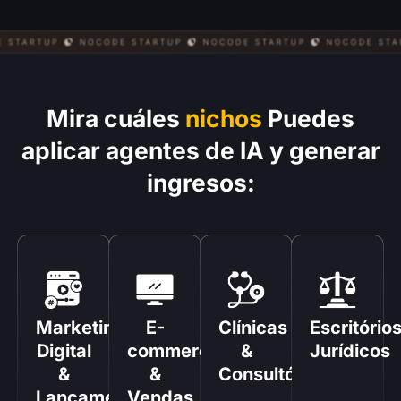
Mira cuáles
nichos
Puedes
aplicar agentes de IA y generar
ingresos:
Marketing
E-
Clínicas
Escritório
Digital
commerce
&
Jurídicos
&
&
Consultórios
Lançamentos
Vendas