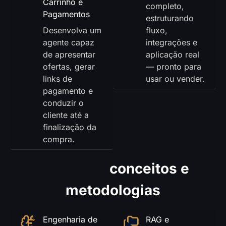
Carrinho e
completo,
Pagamentos
estruturando
Desenvolva um
fluxo,
agente capaz
integrações e
de apresentar
aplicação real
ofertas, gerar
— pronto para
links de
usar ou vender.
pagamento e
conduzir o
cliente até a
finalização da
compra.
Principais
conceitos e
metodologias
Engenharia de
RAG e