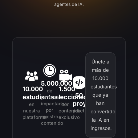
agentes de IA.
Únete a
más de
10.000
5.000.000
estudiantes
10.000
1.500
de
50
que ya
estudiantes
lecciones
personas
proyectos
han
impactadas
en
con
por
nuestra
contenido
práctico
convertido
nuestro
plataforma
exclusivo
la IA en
contenido
ingresos.