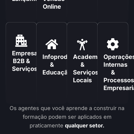
Online
Empresas
Infoprodutores
Academias
Operaçõe
B2B &
&
&
Internas
Serviços
Educação
Serviços
&
Locais
Processos
Empresari
Os agentes que você aprende a construir na
formação podem ser aplicados em
praticamente
qualquer setor.