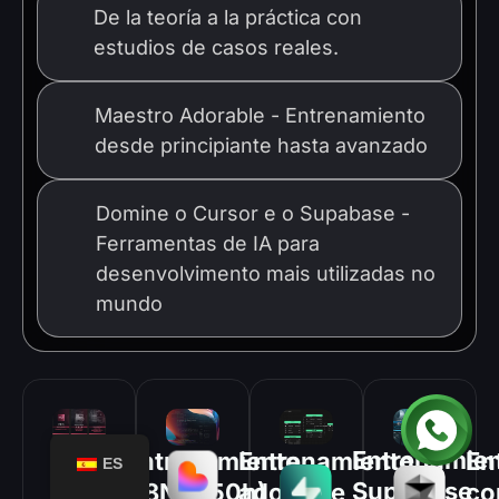
De la teoría a la práctica con
02
estudios de casos reales.
Maestro Adorable - Entrenamiento
03
desde principiante hasta avanzado
Domine o Cursor e o Supabase -
Ferramentas de IA para
04
desenvolvimento mais utilizadas no
mundo
Entrenamie
Entrenamiento
En
Entrenamiento
ES
SupaBase
N8N (+50h)
co
adorable