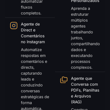
Personalizados
automatizar
fluxos
Aprenda a
completos.
estruturar
múltiplos
Agente de
agentes
Direct e
trabalhando
Comentários
juntos,
no Instagram
compartilhando
Automatize
dados e
respostas em
executando
comentários e
processos
directs,
complexos.
capturando
Agente que
leads e
Conversa com
conduzindo
PDFs, Planilhas
conversas
e Arquivos
estratégicas de
(RAG)
forma
automática.
Construa