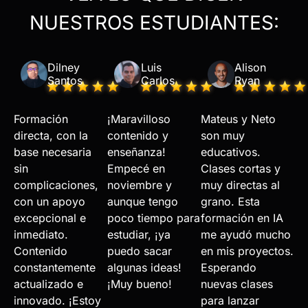
NUESTROS ESTUDIANTES:
Dilney
Luis
Alison
Santos
Carlos
Ryan
Formación
¡Maravilloso
Mateus y Neto
directa, con la
contenido y
son muy
base necesaria
enseñanza!
educativos.
sin
Empecé en
Clases cortas y
complicaciones,
noviembre y
muy directas al
con un apoyo
aunque tengo
grano. Esta
excepcional e
poco tiempo para
formación en IA
inmediato.
estudiar, ¡ya
me ayudó mucho
Contenido
puedo sacar
en mis proyectos.
constantemente
algunas ideas!
Esperando
actualizado e
¡Muy bueno!
nuevas clases
innovado. ¡Estoy
para lanzar