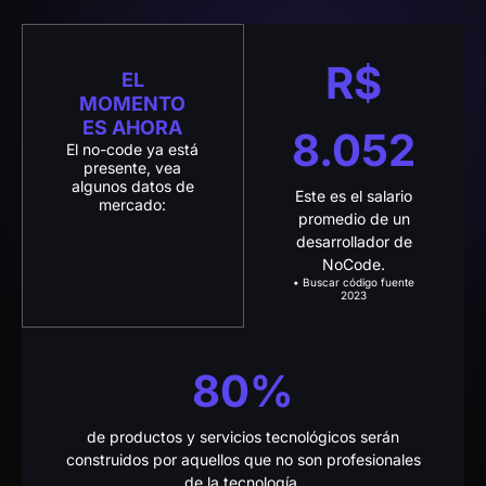
Acceso a todos
Formaciones
En
R$ 5.494,00
por 12x
R$157.53
o R$ 1497 en efectivo
Guardar R$3997
Acceso a todos los cursos de
formación en IA: AI Agent Manager y AI
SaaS