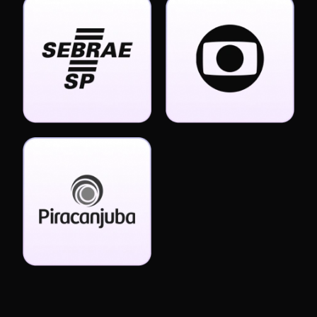
Acceso por 1 año
RIESGO CERO
Pide que te devuelvan tu dinero
si no te gusta