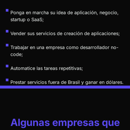
Acceso por 1 año
Suscripción individual
Acceso individual a
Formación FlutterFlow
por 12x
R$157.53