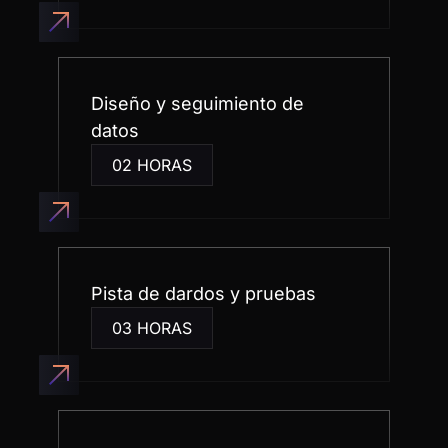
NoCode StartUp - Aprende
en el ecosistema de
enseñanza nocode más
grande de Brasil
+ de
0
alumnos de nuestra formación
+ de 
0
de personas impactadas por
nuestro contenido