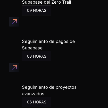
0
Formaciones
de cero a avanzado
+ de
0
proyectos prácticos
Quién será tu mentor en
este viaje: