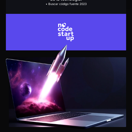
Acceso a todos los entrenamientos de
NoCode: Flutterflow, Bubble, Weweb,
Make, N8N, Framer y Xano
Acceso comunitario exclusivo para
soporte, networking y vidas semanales
Acceso al centro de oportunidades de
coincidencia de NoCode
MasterClasses, Lives y sesiones de
preguntas y respuestas en vivo
Plantillas y flujos para todos los
proyectos
Bonos y descuentos exclusivos
REGISTRO