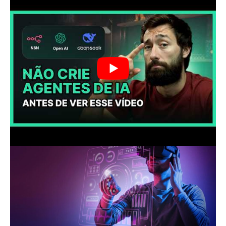
mercado.
Na maioria das vezes, essas inovações
surgem para tentar suprir as necessidades dos
usuários e, tendo em vista as demandas da
sociedade atual, elas ainda terão muito
trabalho a fazer.
Metaverso