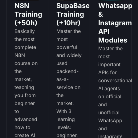
N8N
SupaBase
Whatsapp
Training
Training
&
(+50h)
(+10hr)
Instagram
API
Basically
Master the
the most
most
Modules
complete
powerful
Master the
N8N
and widely
most
course on
used
important
the
backend-
APIs for
market,
as-a-
conversational
teaching
service on
AI agents
you from
the
on official
beginner
market.
and
to
With 3
unofficial
advanced
learning
WhatsApp
how to
levels:
and
create AI
beginner,
Instagram!