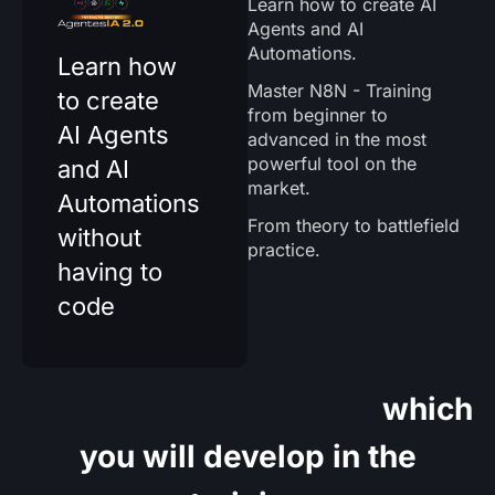
Learn how to create AI
Agents and AI
Automations.
Learn how
Master N8N - Training
to create
from beginner to
AI Agents
advanced in the most
powerful tool on the
and AI
market.
Automations
From theory to battlefield
without
practice.
having to
code
Plug and play solutions
which
you will develop in the