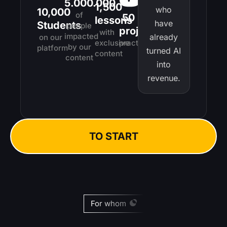
5.000.000
1,500
who
10,000
of
50
lessons
have
Students
people
projects
with
impacted
already
on our
exclusive
practical
by our
platform
turned AI
content
content
into
revenue.
TO START
For whom