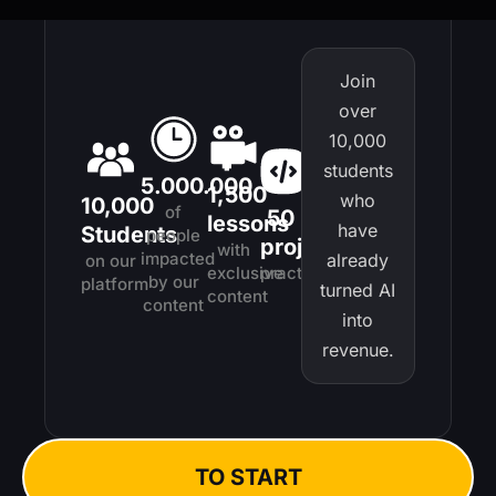
Join
over
10,000
students
5.000.000
1,500
who
10,000
of
50
lessons
have
Students
people
projects
with
impacted
already
on our
exclusive
practical
by our
platform
turned AI
content
content
into
revenue.
TO START