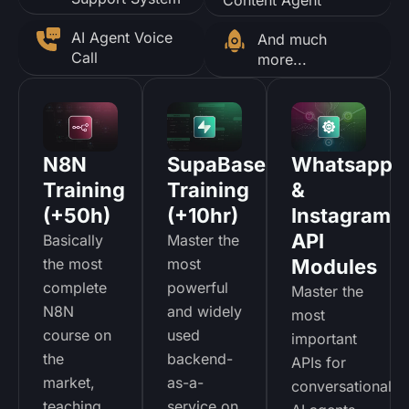
AI Agent Voice
And much
Call
more...
N8N
SupaBase
Whatsapp
Training
Training
&
(+50h)
(+10hr)
Instagram
API
Basically
Master the
the most
most
Modules
complete
powerful
Master the
N8N
and widely
most
course on
used
important
the
backend-
APIs for
market,
as-a-
conversational
teaching
service on