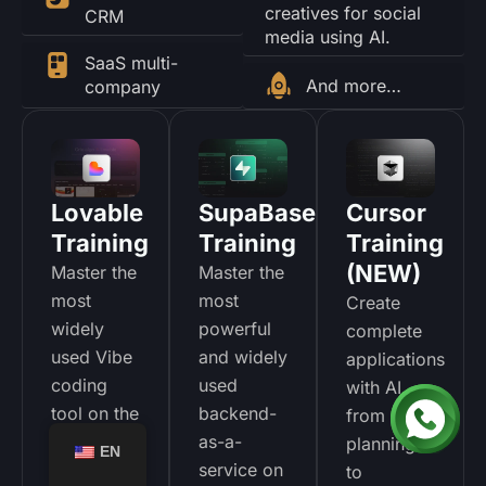
creatives for social
CRM
media using AI.
SaaS multi-
And more…
company
Lovable
SupaBase
Cursor
Training
Training
Training
(NEW)
Master the
Master the
most
most
Create
widely
powerful
complete
used Vibe
and widely
applications
coding
used
with AI,
tool on the
backend-
from
market,
as-a-
planning
EN
from
service on
to