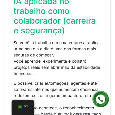
IA aplicada no
trabalho como
colaborador (carreira
e segurança)
Se você já trabalha em uma empresa, aplicar
IA no seu dia a dia é uma das formas mais
seguras de começar.
Você aprende, experimenta e constrói
projetos reais sem abrir mão da estabilidade
financeira.
É possível criar automações, agentes e até
softwares internos que aumentam eficiência,
reduzem custos e geram impacto direto no
negócio.
PT
Quando isso acontece, o reconhecimento
tende a vir — desde que você gere resultado