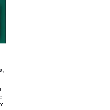
s,
a
ro
om