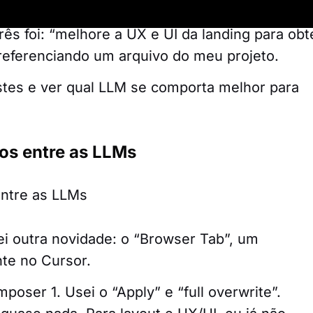
o GPT Codex.
ês foi: “melhore a UX e UI da landing para obt
referenciando um arquivo do meu projeto.
estes e ver qual LLM se comporta melhor para
os entre as LLMs
sei outra novidade: o “Browser Tab”, um
te no Cursor.
poser 1. Usei o “Apply” e “full overwrite”.