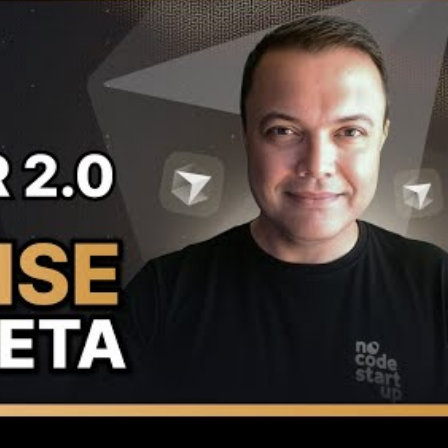
mposer talvez não tenha a mesma capacidade 
lexos que LLMs mais consolidadas, como o
dez dele é um diferencial. Vou arriscar que
 tarefas que não exigem tanta complexidade.
tiplos modelos (Composer, Sonnet e
ncionalidade: usar múltiplos modelos para
agente selecionando três LLMs ao mesmo tempo