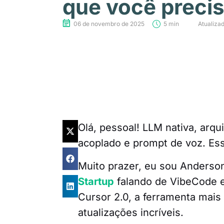
que você preci
06 de novembro de 2025
5 min
Atualiza
Olá, pessoal! LLM nativa, arqu
acoplado e prompt de voz. Es
Muito prazer, eu sou Anderso
Startup
falando de VibeCode e
Cursor 2.0, a ferramenta mais 
atualizações incríveis.