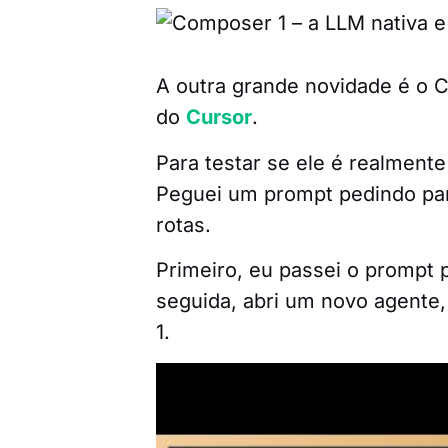
A outra grande novidade é o 
do
Cursor
.
Para testar se ele é realmente
Peguei um prompt pedindo par
rotas.
Primeiro, eu passei o prompt
seguida, abri um novo agente,
1.
O resultado? Enquanto eu fala
terminou o arquivo rotas.MD 
o GPT Codex ainda estava len