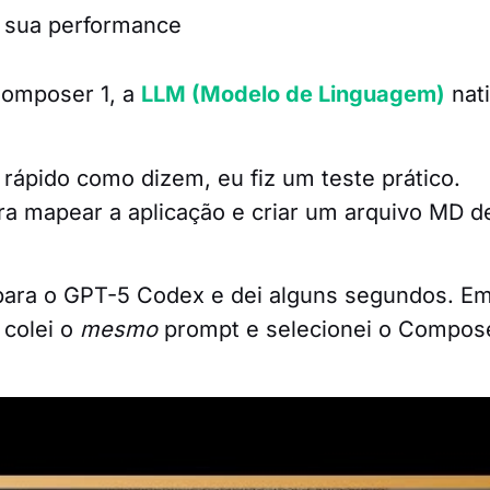
Composer 1, a
LLM (Modelo de Linguagem)
nat
 rápido como dizem, eu fiz um teste prático.
a mapear a aplicação e criar um arquivo MD d
 para o GPT-5 Codex e dei alguns segundos. E
 colei o
mesmo
prompt e selecionei o Compos
va, o Composer já estava “mandando brasa”. E
com uma rapidez impressionante. Enquanto iss
do os arquivos e planejando os próximos pass