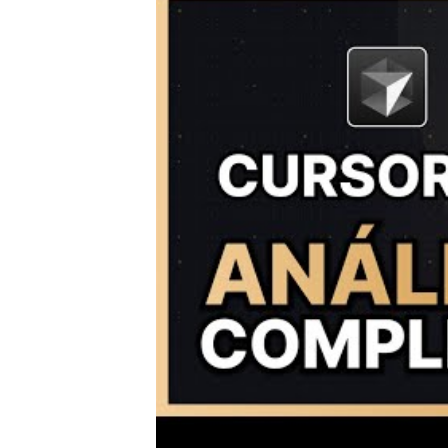
Apesar de eu achar que o Co
resolução de problemas comp
Claude ou o GPT Codex, a rapi
usarei muito o Composer para
Testes práticos com múl
GPT-5 Codecs)
Agora, quero mostrar outra fu
executar a
mesma
tarefa.
Para isso, eu configurei um 