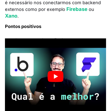
é necessário nos conectarmos com backend
Firebase
externos como por exemplo
ou
Xano
.
Pontos positivos
Estrutura mais profissional;
Descentralização de uma ferramenta;
Ferramenta dedicada à sua função;
Compliance.
Pontos a considerar
Maior curva de aprendizado;
Gasto extra dependendo da ferramenta
escolhida.