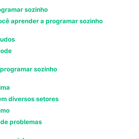
ogramar sozinho
ocê aprender a programar sozinho
tudos
code
 programar sozinho
cima
em diversos setores
omo
 de problemas