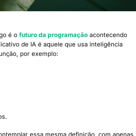
go é o
futuro da programação
acontecendo
icativo de IA é aquele que usa inteligência
 função, por exemplo:
os.
contemplar essa mesma definição, com apenas