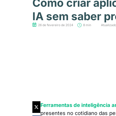
Como criar apli
IA sem saber p
26 de fevereiro de 2024
8 min
Atualizad
Ferramentas de inteligência art
presentes no cotidiano das pe