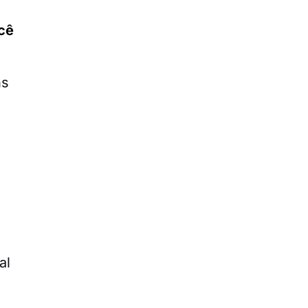
cê
ns
al