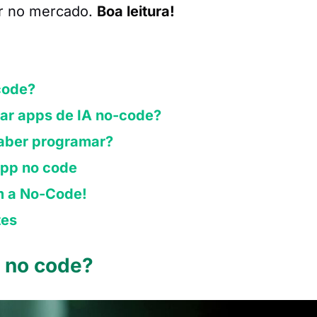
ar no mercado.
Boa leitura!
code?
iar apps de IA no-code?
aber programar?
app no code
m a No-Code!
tes
A no code?