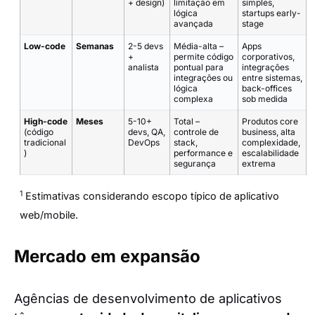
+ design)
limitação em
simples,
lógica
startups early-
avançada
stage
Low-code
Semanas
2-5 devs
Média-alta –
Apps
+
permite código
corporativos,
analista
pontual para
integrações
integrações ou
entre sistemas,
lógica
back-offices
complexa
sob medida
High-code
Meses
5-10+
Total –
Produtos core
(código
devs, QA,
controle de
business, alta
tradicional
DevOps
stack,
complexidade,
)
performance e
escalabilidade
segurança
extrema
1
Estimativas considerando escopo típico de aplicativo
web/mobile.
Mercado em expansão
Agências de desenvolvimento de aplicativos