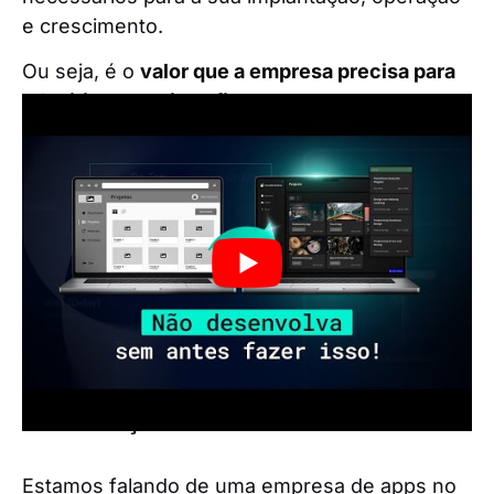
e crescimento.
Ou seja, é o
valor que a empresa precisa para
adquirir seus ativos fixos, como
equipamentos, móveis, materiais e o espaço
físico
.
Esse valor também inclui o
pagamento de
salários, impostos, fornecedores e clientes
. É
importante calcular seu investimento e capital
de giro, e buscar fontes de financiamento que
possam viabilizar o negócio antes de seguir
para a prática.
Automação
Estamos falando de uma empresa de apps no