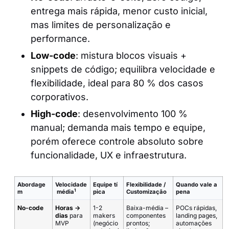
entrega mais rápida, menor custo inicial,
mas limites de personalização e
performance.
Low-code
: mistura blocos visuais +
snippets de código; equilibra velocidade e
flexibilidade, ideal para 80 % dos casos
corporativos.
High-code
: desenvolvimento 100 %
manual; demanda mais tempo e equipe,
porém oferece controle absoluto sobre
funcionalidade, UX e infraestrutura.
Abordage
Velocidade
Equipe tí
Flexibilidade /
Quando vale a
1
m
média
pica
Customização
pena
No-code
Horas →
1-2
Baixa-média –
POCs rápidas,
dias
para
makers
componentes
landing pages,
MVP
(negócio
prontos;
automações