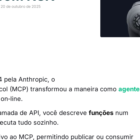
 20 de outubro de 2025
pela Anthropic, o
col (MCP) transformou a maneira como
agente
on‑line.
amada de API, você descreve
funções
num
ecuta tudo sozinho.
ivo ao MCP, permitindo publicar ou consumir