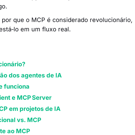
go.
á por que o MCP é considerado revolucionário,
está‑lo em um fluxo real.
cionário?
ção dos agentes de IA
e funciona
lient e MCP Server
MCP em projetos de IA
cional vs. MCP
rte ao MCP