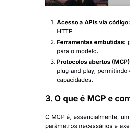
Acesso a APIs via código
HTTP.
Ferramentas embutidas:
p
para o modelo.
Protocolos abertos (MCP)
plug‑and‑play, permitindo
capacidades.
3. O que é MCP e com
O MCP é, essencialmente, uma
parâmetros necessários e ex