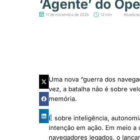
‘Agente’ do Ope
11 de novembro de 2025
12 min
Atualiza
Uma nova “guerra dos navega
vez, a batalha não é sobre v
memória.
É sobre inteligência, autonom
intenção em ação. Em meio a 
navegadores legados, o lanç