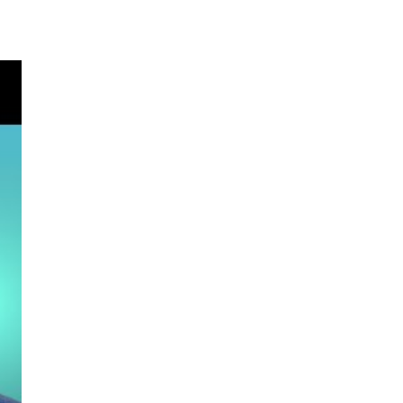
s
o
um