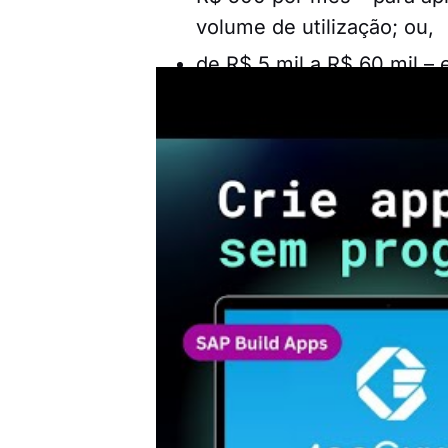
volume de utilização; ou,
de R$ 5 mil a R$ 60 mil –
número de acessos.
Por que os custos são
Há inúmeros fatores que impac
primeiro sem dúvidas é o fat
com conhecimentos específico
Outro fator muito importante 
necessárias para que esse de
de erro, pois conforme já dito
APP.