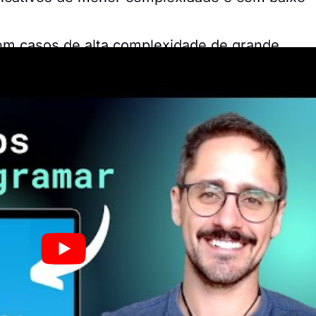
 em casos de alta complexidade de grande
 tão altos?
tam no quanto custa criar um aplicativo, o
o de que seu desenvolvimento demanda pessoa
s de design e softwares.
que eleva o custo são as horas trabalhadas
senvolvimento seja concluído sem nenhum tip
 o criador pode levar até meses para finalizar 