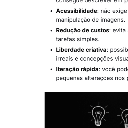
consegue descrever em p
Acessibilidade
: não exig
manipulação de imagens.
Redução de custos
: evit
tarefas simples.
Liberdade criativa
: possib
irreais e concepções visu
Iteração rápida
: você pod
pequenas alterações nos 