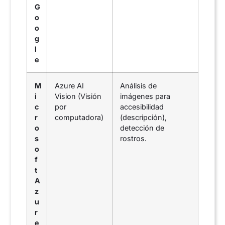
G
o
o
g
l
e
M
Azure AI
Análisis de
i
Vision (Visión
imágenes para
c
por
accesibilidad
r
computadora)
(descripción),
o
detección de
s
rostros.
o
f
t
A
z
u
r
e