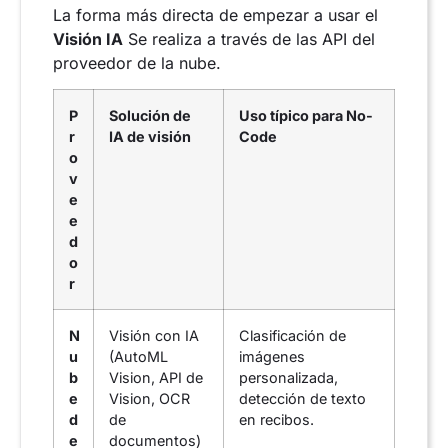
La forma más directa de empezar a usar el
Visión IA
Se realiza a través de las API del
proveedor de la nube.
P
Solución de
Uso típico para No-
r
IA de visión
Code
o
v
e
e
d
o
r
N
Visión con IA
Clasificación de
u
(AutoML
imágenes
b
Vision, API de
personalizada,
e
Vision, OCR
detección de texto
d
de
en recibos.
e
documentos)