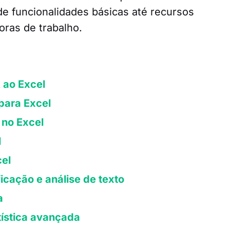
de funcionalidades básicas até recursos
ras de trabalho.
A ao Excel
 para Excel
 no Excel
l
cel
icação e análise de texto
a
tística avançada