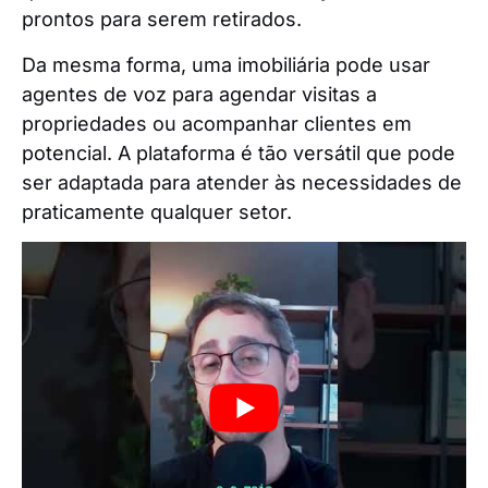
prontos para serem retirados.
Da mesma forma, uma imobiliária pode usar
agentes de voz para agendar visitas a
propriedades ou acompanhar clientes em
potencial. A plataforma é tão versátil que pode
ser adaptada para atender às necessidades de
praticamente qualquer setor.
Sucesso no mundo real
A Synthflow foi projetada inicialmente para
atender mercados de língua inglesa,
principalmente nos EUA e no Reino Unido. No
entanto, ele também oferece suporte ao
português, o que o torna versátil para