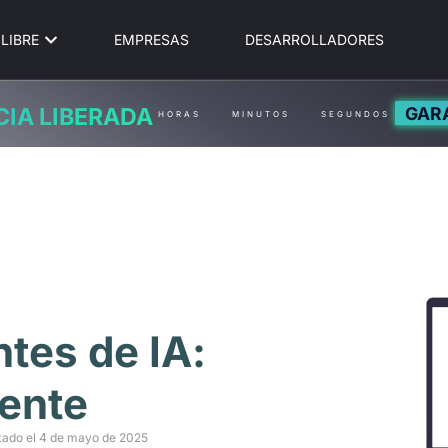
LIBRE
EMPRESAS
DESARROLLADORES
GAR
CIA LIBERADA
HORAS
MINUTOS
SEGUNDOS
tes de IA:
gente
zado el 4 de mayo de 2025