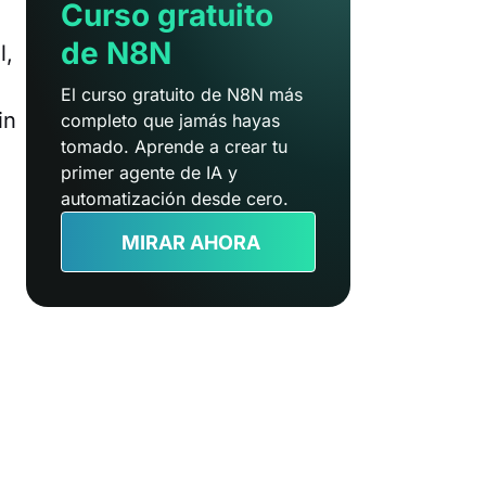
Curso gratuito
de N8N
l,
El curso gratuito de N8N más
in
completo que jamás hayas
tomado. Aprende a crear tu
primer agente de IA y
automatización desde cero.
MIRAR AHORA