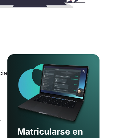
cia
ó
s
Matricularse en