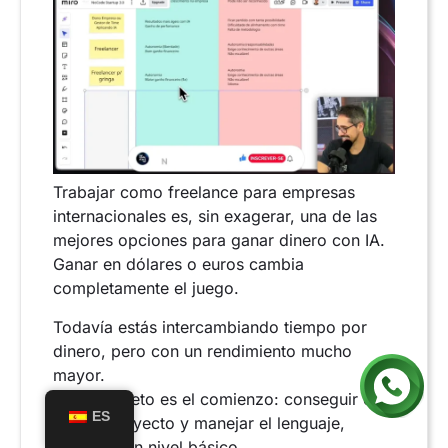
Trabajar como freelance para empresas
internacionales es, sin exagerar, una de las
mejores opciones para ganar dinero con IA.
Ganar en dólares o euros cambia
completamente el juego.
Todavía estás intercambiando tiempo por
dinero, pero con un rendimiento mucho
mayor.
El mayor reto es el comienzo: conseguir el
ES
primer proyecto y manejar el lenguaje,
incluso a un nivel básico.