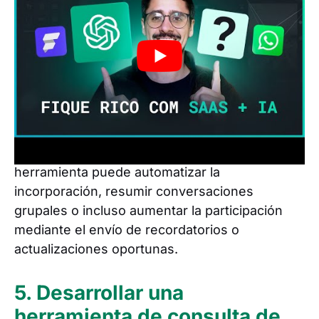
comúnmente para la participación del cliente y
la colaboración en equipo. Sin embargo,
gestionar estos grupos puede resultar un
desafío, especialmente para empresas con
varios grupos.
Una de las ideas de inteligencia artificial de
SaaS es la gestión de grupos de WhatsApp, y
esto podría cambiar las reglas del juego. Esta
herramienta puede automatizar la
incorporación, resumir conversaciones
grupales o incluso aumentar la participación
mediante el envío de recordatorios o
actualizaciones oportunas.
5. Desarrollar una
herramienta de consulta de