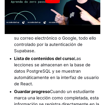
cursos en línea.
.
Con la API de Supabase, puedes:
Gestionar usuarios
Cada estudiante crea
su propia cuenta e inicia sesión utilizando
su correo electrónico o Google, todo ello
controlado por la autenticación de
Supabase.
Lista de contenidos del curso
Las
lecciones se almacenan en la base de
datos PostgreSQL y se muestran
automáticamente en la interfaz de usuario
de React.
Guardar progreso
Cuando un estudiante
marca una lección como completada, esta
información se registra directamente en la