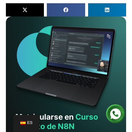
Matricularse en
Curso
ES
gratuito de N8N