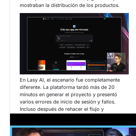
mostraban la distribución de los productos.
En Lasy AI, el escenario fue completamente
diferente. La plataforma tardó más de 20
minutos en generar el proyecto y presentó
varios errores de inicio de sesión y fallos.
Incluso después de rehacer el flujo y
configurar correctamente Supabase, la
conexión falló varias veces y la página de
inicio de sesión incluso desapareció durante la