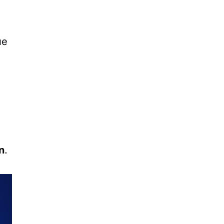
ue
n
.