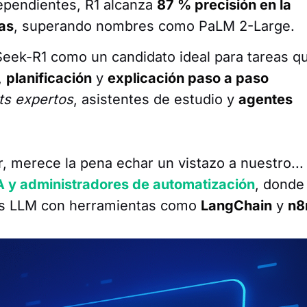
ependientes, R1 alcanza
87 % precisión en la
as
, superando nombres como PaLM 2-Large.
Seek-R1 como un candidato ideal para tareas q
,
planificación
y
explicación paso a paso
ts expertos
, asistentes de estudio y
agentes
ar, merece la pena echar un vistazo a nuestro...
A y administradores de automatización
, donde
os LLM con herramientas como
LangChain
y
n8