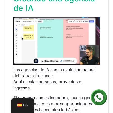
de IA
Las agencias de IA son la evolución natural
del trabajo freelance.
Aquí escalas personas, proyectos e
ingresos.
El mercado aún es inmaduro, mucha gente
hace todo mal y esto crea oportunidades
ES
para quienes hacen bien lo básico.