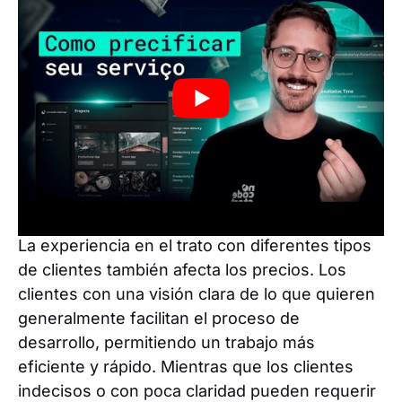
El margen de ganancia debe definirse tomando
en cuenta el mercado y el nivel de experiencia
y autoridad del desarrollador o agencia. Por
tanto, los márgenes de beneficio pueden variar
entre 20% y 50% dependiendo del tipo de
proyecto y expectativas financieras.
Tipo de cliente
La experiencia en el trato con diferentes tipos
de clientes también afecta los precios. Los
clientes con una visión clara de lo que quieren
generalmente facilitan el proceso de
desarrollo, permitiendo un trabajo más
eficiente y rápido. Mientras que los clientes
indecisos o con poca claridad pueden requerir