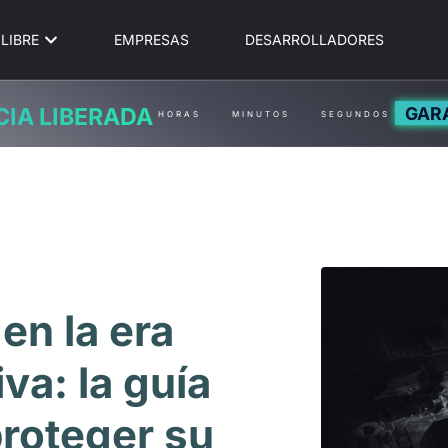
LIBRE
EMPRESAS
DESARROLLADORES
GAR
CIA LIBERADA
HORAS
MINUTOS
SEGUNDOS
en la era
iva: la guía
roteger su