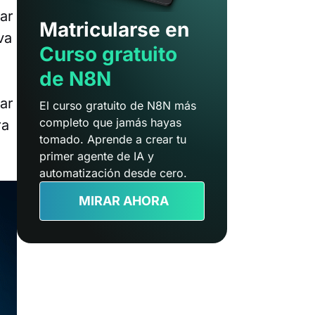
lar
Matricularse en
va
Curso gratuito
de N8N
ar
El curso gratuito de N8N más
completo que jamás hayas
ra
tomado. Aprende a crear tu
primer agente de IA y
automatización desde cero.
MIRAR AHORA