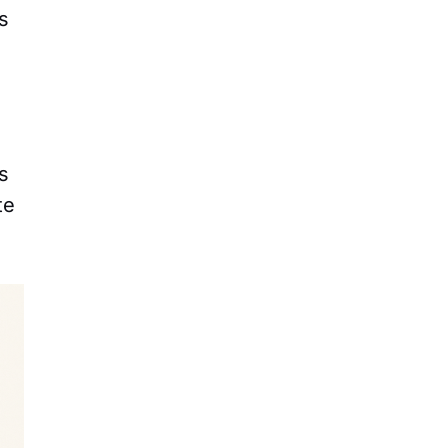
s
s
te