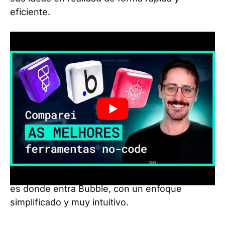
eficiente.
Bubble: ideal para aprender y
desarrollar aplicaciones web
rápidamente
Bubble es una plataforma fantástica para
cualquiera que quiera empezar a desarrollar
aplicaciones sin preocuparse por el código
complejo. Imagina que quieres crear una
aplicación, pero no sabes programar o
simplemente quieres acelerar el proceso. Ahí
es donde entra Bubble, con un enfoque
simplificado y muy intuitivo.